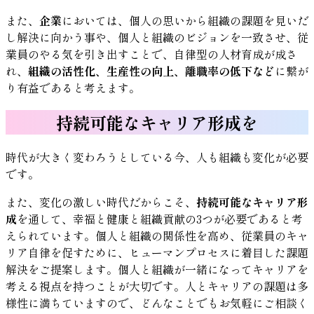
また、
企業
においては、個人の思いから組織の課題を見いだ
し解決に向かう事や、個人と組織のビジョンを一致させ、従
業員のやる気を引き出すことで、自律型の人材育成が成さ
れ、
組織の活性化、生産性の向上、離職率の低下など
に繋が
り有益であると考えます。
持続可能なキャリア形成を
時代が大きく変わろうとしている今、人も組織も変化が必要
です。
また、変化の激しい時代だからこそ、
持続可能なキャリア形
成
を通して、幸福と健康と組織貢献の3つが必要であると考
えられています。個人と組織の関係性を高め、従業員のキャ
リア自律を促すために、ヒューマンプロセスに着目した課題
解決をご提案します。個人と組織が一緒になってキャリアを
考える視点を持つことが大切です。人とキャリアの課題は多
様性に満ちていますので、どんなことでもお気軽にご相談く