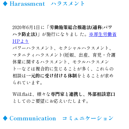
♦︎
Harassment ハラスメント
2020年6月1日に
「労働施策総合推進法
(
通称
:
パワ
ハラ防止法
)
」
が施行になりまし た。
※厚生労働省
HPより
パワーハラスメント、セクシャルハラスメント、
マタニティハラスメント(妊娠、出産、育児・介護
休業に関するハラスメント、モラルハラスメン
ト…などは複合的に生じることが多く、これらの
相談は
一元的に受け付ける体制
をとることが求め
られています。
Will.flaは、様々な
専門家と連携し、外部相談窓口
としてのご要望にお応えいたします。
♦︎
Communication コミュニケーション