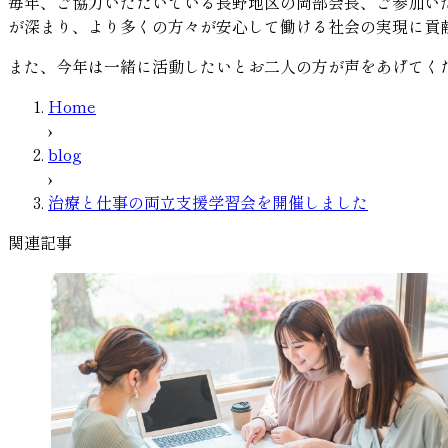
毎年、ご協力いただいている長野地区の岡部会長、ご参加い
が深まり、より多くの方々が安心して働ける社会の実現に貢
また、今年は一緒に活動したいとお二人の方が声をあげてく
Home
›
blog
›
治療と仕事の両立支援学習会を開催しました
関連記事